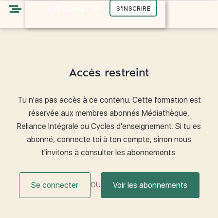
SE CONNECTER
S'INSCRIRE
Reliance Université
Libres & Conscients
Accès restreint
Tu n'as pas accès à ce contenu. Cette formation est
réservée aux membres abonnés Médiathèque,
Reliance Intégrale ou Cycles d'enseignement. Si tu es
abonné, connecte toi à ton compte, sinon nous
t'invitons à consulter les abonnements.
Se connecter
Voir les abonnements
OU