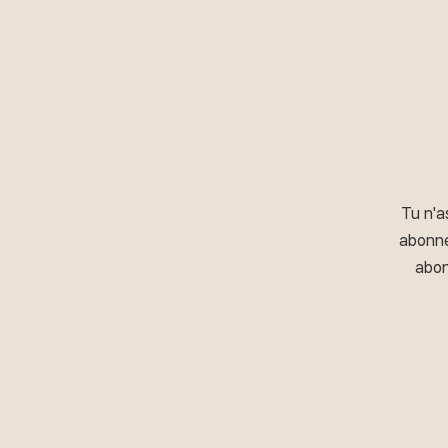
Tu n'a
abonné
abon