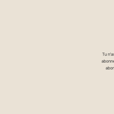
Tu n'a
abonné
abon