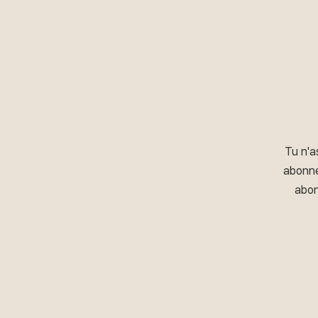
Tu n'a
abonné
abon